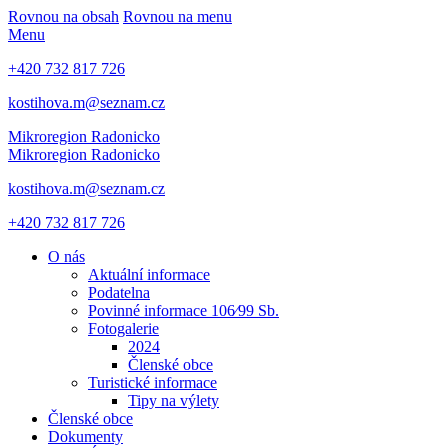
Rovnou na obsah
Rovnou na menu
Menu
+420 732 817 726
kostihova.m@seznam.cz
Mikroregion Radonicko
Mikroregion Radonicko
kostihova.m@seznam.cz
+420 732 817 726
O nás
Aktuální informace
Podatelna
Povinné informace 106⁄99 Sb.
Fotogalerie
2024
Členské obce
Turistické informace
Tipy na výlety
Členské obce
Dokumenty